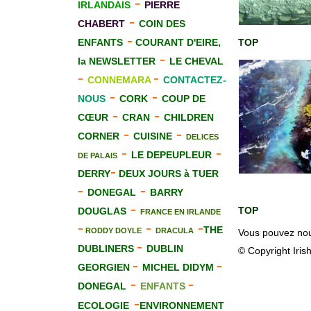
-
IRLANDAIS
PIERRE
-
CHABERT
COIN DES
-
ENFANTS
COURANT D'EIRE,
TOP
-
la NEWSLETTER
LE CHEVAL
-
-
CONNEMARA
CONTACTEZ-
-
-
NOUS
CORK
COUP DE
-
-
CŒUR
CRAN
CHILDREN
-
-
CORNER
CUISINE
DELICES
-
-
LE DEPEUPLEUR
DE PALAIS
-
DERRY
DEUX JOURS à TUER
-
-
DONEGAL
BARRY
-
TOP
DOUGLAS
FRANCE EN IRLANDE
-
-
-
THE
RODDY DOYLE
DRACULA
Vous pouvez nous
-
DUBLINERS
DUBLIN
© Copyright Iris
-
-
GEORGIEN
MICHEL DIDYM
-
-
DONEGAL
ENFANTS
-
ECOLOGIE
ENVIRONNEMENT