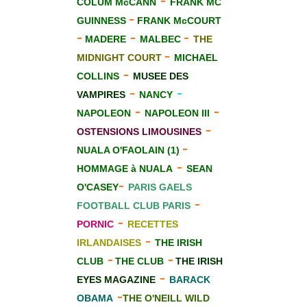
-
COLUM McCANN
FRANK MC
-
GUINNESS
FRANK McCOURT
-
-
-
MADERE
MALBEC
THE
-
MIDNIGHT COURT
MICHAEL
-
COLLINS
MUS
E
E DES
-
-
VAMPIRES
NANCY
-
-
NAPOLEON
NAPOLEON III
-
OSTENSIONS LIMOUSINES
-
NUALA O'FAOLAIN (1)
-
HOMMAGE à NUALA
SEAN
-
O'CASEY
PARIS GAELS
-
FOOTBALL CLUB PARIS
-
PORNIC
RECETTES
-
IRLANDAISES
THE IRISH
-
-
CLUB
THE CLUB
THE IRISH
-
EYES MAGAZINE
BARACK
-
OBAMA
THE O'NEILL WILD