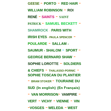
-
-
-
GEESE
PORTO
RED HAIR
-
WILLIAM ROBINSON
ROI
-
-
RENÉ
SAINTS
SAINT
-
-
SAMUEL BECKETT
PATRICK
SHAMROCK
PARIS WITH
-
-
IRISH EYES
-
PAULA SPENCER
-
POULARDE
SALLAM -
-
-
SAUMUR - SHALOM
SPORT
-
GEORGE BERNARD SHAW
-
SOPHIE LOROTTE
SOLDIERS
-
-
& CHIEFS
THALASSO-PORNIC
SOPHIE TOSCAN DU PLANTIER
-
-
TOURAINE DU
BRAM STOKER
SUD
(In english)
(En Français)
-
-
-
VAN MORRISON
VAMPIRE
-
-
-
VERT
VICHY
VIENNE
VIN
-
-
-
VOSGES
WELEDA
WEST