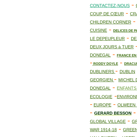
-
CONTACTEZ-NOUS
-
COUP DE CŒUR
CR
-
CHILDREN CORNER
-
CUISINE
DELICES DE P
-
LE DEPEUPLEUR
DE
DEUX JOURS à TUER
-
DONEGAL
FRANCE EN
-
-
RODDY DOYLE
DRACU
-
DUBLINERS
DUBLIN
-
GEORGIEN
MICHEL
-
DONEGAL
ENFANT
-
ECOLOGIE
ENVIRON
-
-
EUROPE
OLWEEN
-
-
GERARD BESSON
-
GLOBAL VILLAGE
G
-
WAR 1914-18
GREE