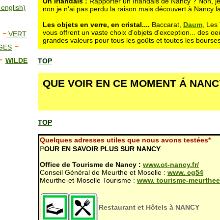
Un Irlandais :
Rapporter un Irlandais de Nancy ? Non, je
 english)
non je n'ai pas perdu la raison mais découvert à Nancy la
Les objets en verre, en cristal....
Baccarat,
Daum
, Les 
-
vous offrent un vaste choix d'objets d'exception... des oe
VERT
grandes valeurs pour tous les goûts et toutes les bourses
-
GES
-
WILDE
TOP
QUE VOIR EN CE MOMENT Á NANC
TOP
Quelques adresses utiles que nous avons testées*
P
OUR EN SAVOIR PLUS SUR NANCY
Office de Tourisme de Nancy :
www.ot-nancy.fr/
Conseil Général de Meurthe et Moselle :
www. cg54
Meurthe-et-Moselle Tourisme :
www. tourisme-meurtheet
Restaurant et Hôtels à NANCY