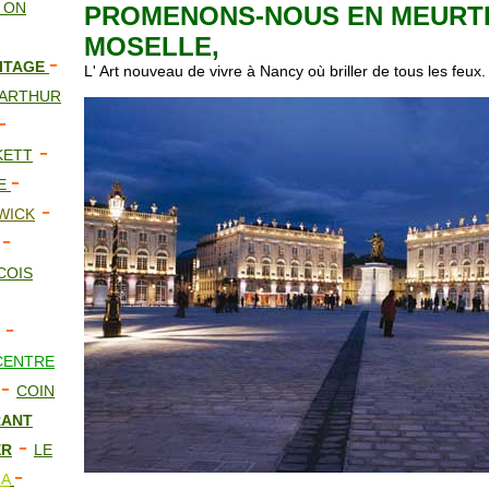
 ON
PROMENONS-NOUS EN MEURT
MOSELLE,
-
ITAGE
L' Art nouveau de vivre à Nancy où briller de tous les feux.
ARTHUR
-
-
KETT
-
NE
-
WICK
-
COIS
-
ENTRE
-
COIN
ANT
-
ER
LE
-
A