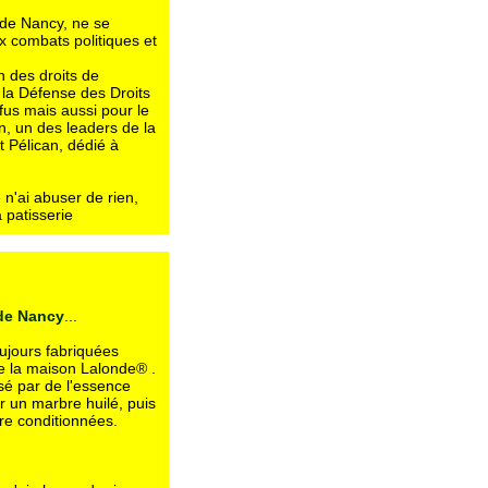
e de Nancy, ne se
ux combats politiques et
 des droits de
r la Défense des Droits
fus mais aussi pour le
en, un des leaders de la
t Pélican, dédié à
 n'ai abuser de rien,
 patisserie
 de Nancy
...
oujours fabriquées
de la maison Lalonde® .
isé par de l'essence
r un marbre huilé, puis
tre conditionnées.