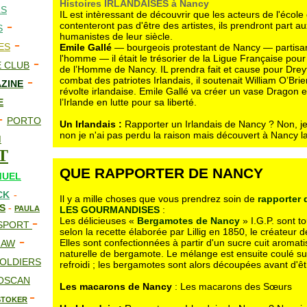
Histoires IRLANDAISES à Nancy
LS
IL est intèressant de découvrir que les acteurs de l'écol
-
contenteront pas d'être des artistes, ils prendront part a
S
humanistes de leur siècle.
-
ES
Emile Gallé
— bourgeois protestant de Nancy — partisan
l'homme — il était le trésorier de la Ligue Française pou
-
 CLUB
de l’Homme de Nancy. IL prendra fait et cause pour Drey
-
combat des patriotes Irlandais, il soutenait William O’Bri
AZINE
révolte irlandaise. Emile Gallé va créer un vase Dragon e
E
l’Irlande en lutte pour sa liberté.
-
PORTO
Un Irlandais :
Rapporter un Irlandais de Nancy ? Non, je
non je n'ai pas perdu la raison mais découvert à Nancy la
M
T
QUE RAPPORTER DE NANCY
MUEL
CK
-
Il y a mille choses que vous prendrez soin de
rapporter
ES
-
PAULA
LES GOURMANDISES
:
-
Les délicieuses «
Bergamotes de Nancy
» I.G.P. sont t
SPORT
selon la recette élaborée par Lillig en 1850, le créateur 
-
Elles sont confectionnées à partir d'un sucre cuit aromat
HAW
naturelle de bergamote. Le mélange est ensuite coulé su
OLDIERS
refroidi ; les bergamotes sont alors découpées avant d'ê
TOSCAN
Les macarons de Nancy
: Les macarons des Sœurs
-
STOKER