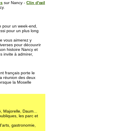
us
sur Nancy -
Clin d'œil
cy.
le pour un week-end,
aussi pour un plus long
ue vous aimerez y
diverses pour découvrir
son histoire Nancy et
 invite à admirer,
t français porte le
à la réunion des deux
lorsque la Moselle
é, Majorelle, Daum...
ubliques, les parc et
d'arts, gastronomie,