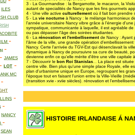
-
 DD
3 - La Gourmandise : la Bergamotte, le macaron, la Visita
-
autant de specialités de Nancy que les fins gourmets app
ILES
4 - Une ville active
culturellement
où il fait bon prendre
ISH CLUB
5 - La
vie nocturne
à Nancy : le mélange harmonieux de
l'année universitaire Nancy vibre grâce à l'énergie d'une
RISH
sympatique, communicante à laquelle, il est agréable de 
ou pas dépasser l'âge des soirées étudiantes.
JACOBITE
6 - La
rénovation et l'embellisement
de Nancy : Ayant 
-
FILM
l'âme de la ville, une grande opération d'embellissement
Nancy. Certe l'arrivée du TGV-Est qui désenclavait la vill
-
h)
dynamique à Nancy de poursuivre sa cure de beauté, p
-
devienne enfin ce qu'elle mérite d'être une ville capitale à
JAMES
7 - Découvrir le
bon Roi Stanislas
... La place est située
-
-
LOT
centre ville. Bien plus qu'une simple place Royale, elle es
plan d'urbanisme unique en Europe, regroupant les grand
RANK MC
l'époque tout en faisant l'union entre la Ville-Vieille (médi
-
(transition xvie - xviie siècles). rénovation et l'embellis
IGHT
-
LLINS
-
S
-
NANCY
HISTOIRE IRLANDAISE Á N
-
1)
-
SEAN