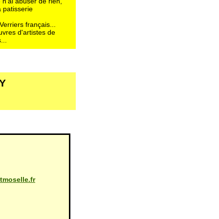
 n'ai abuser de rien,
 patisserie
Verriers français...
uvres d'artistes de
...
Y
moselle.fr