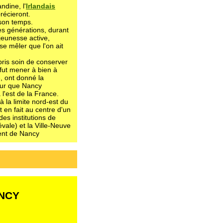
ndine, l'
Irlandais
récieront.
 son temps.
s générations, durant
 jeunesse active,
se mêler que l'on ait
pris soin de conserver
 fut mener à bien à
e, ont donné la
our que Nancy
 l'est de la France.
 à la limite nord-est du
t en fait au centre d'un
es institutions de
évale) et la Ville-Neuve
ement de Nancy
ANCY