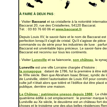
À FAIRE À DEUX PAS
:
- Visiter
Baccarat
et sa cristallerie à la notoriété internat
Baccarat 20, rue des Cristalleries, 54120 Baccarat.
Tél. : 03 83 76 60 06 et
www.baccarat.fr
Depuis Louis XV, le savoir-faire et le nom de Baccarat e
perfection lorsqu'il s'agit de cristal. Qu'il s'agisse de pièc
commande ou de série pour les industries de luxe : parfum 
Baccarat est unvéritable bijou précieux. Le savoir-faire de
Baccarat est reconnu sur tous les continents.
- Visiter
Luneville
et sa faiencerie,
son château
, la syna
Luneville
est une ville Lorraine chargée d'histoire :
la synagogue
: datant de 1786, fut la première à être éd
le XIIIe siècle. Bien que Abraham Isaac Brisac, syndic de
de Lunéville, obtint l’autorisation de Louis XVI pour constr
culte juif n’était alors que toléré et l’édifice dut être placé 
publique, derrière une maison.
Le Château : patrimoine unesco depuis 1988
: Le chât
quatrième édifié à cet emplacement : le premier marque 
Lunéville au Xe siècle, le deuxième est un château fort d
choses et le troisième une des plus belles résidences Re