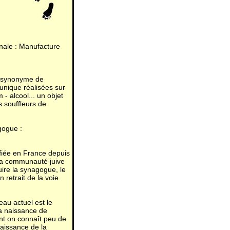
ionale : Manufacture
st synonyme de
e unique réalisées sur
- alcool... un objet
s souffleurs de
gogue :
ifiée en France depuis
 la communauté juive
uire la synagogue, le
en retrait de la voie
eau actuel est le
la naissance de
ont on connaît peu de
naissance de la