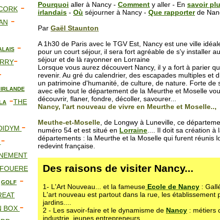
Pourquoi
aller à Nancy -
Comment
y aller - En
savoir pl
-
CORK
irlandais
-
Où
séjourner à Nancy -
Que rapporter
de Nan
-
AN
Par
Gaël Staunton
A 1h30 de Paris avec le TGV Est, Nancy est une ville idéa
-
ALAIS
pour un court séjour, il sera fort agréable de s'y installer 
-
séjour et de là rayonner en Lorraine
RRY
Lorsque vous aurez découvert Nancy, il y a fort à parier q
-
revenir. Au gré du calendrier, des escapades multiples et 
un patrimoine d'humanité, de culture, de nature. Forte de 
 IRLANDE
avec elle tout le département de la Meurthe et Moselle vous
-
découvrir, flaner, fondre, décoller, savourer...
THE
LA
Nancy, l'art nouveau de vivre en Meurthe et Moselle..,
Meuthe-et-Moselle
, de Longwy à Luneville, ce départemen
-
 DIDYM
numéro 54
et est situé en
Lorraine
.... Il doit sa création 
-
départements : la Meurthe et la Moselle qui furent réunis 
S
redevint française.
NEMENT
Des raisons de visiter Nancy...
 FOUERE
-
GOLF
1- L'Art Nouveau... et la fameuse
Ecole de Nancy
: Gall
L'art nouveau est partout dans la rue, les établissement p
REAT
jardins....
-
N BOX
2 - Les savoir-faire et le dynamisme de
Nancy
: métiers 
industrie, jeunes entrepreneurs