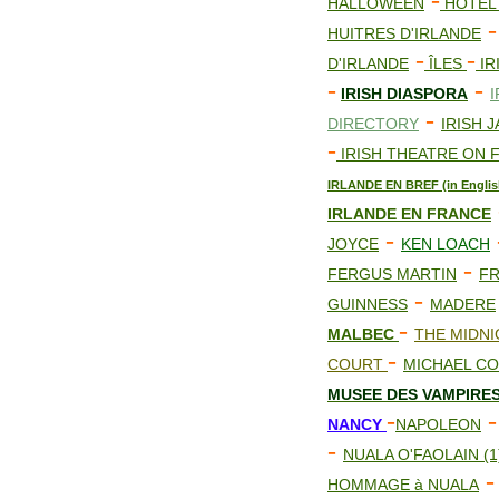
-
HALLOWEEN
HOTEL
HUITRES D'IRLANDE
-
-
D'IRLANDE
ÎLES
IR
-
-
IRISH DIASPORA
I
-
DIRECTORY
IRISH 
-
IRISH THEATRE ON 
IRLANDE EN BREF (in Englis
IRLANDE EN FRANCE
-
JOYCE
KEN LOACH
-
FERGUS MARTIN
F
-
GUINNESS
MADERE
-
MALBEC
THE MIDN
-
COURT
MICHAEL CO
MUS
E
E DES VAMPIRE
-
NANCY
NAPOLEON
-
NUALA O'FAOLAIN (
HOMMAGE à NUALA