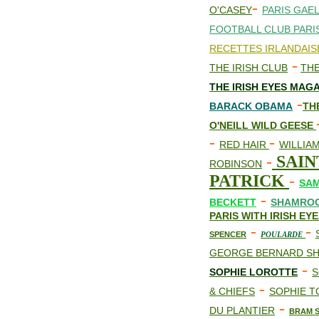
-
O'CASEY
PARIS GAE
FOOTBALL CLUB PARI
RECETTES IRLANDAIS
-
THE IRISH CLUB
THE
THE IRISH EYES MAG
-
BARACK OBAMA
TH
O'NEILL WILD GEESE
-
-
RED HAIR
WILLIA
-
SAIN
ROBINSON
PATRICK
-
SA
-
BECKETT
SHAMRO
PARIS WITH IRISH EY
-
-
SPENCER
POULARDE
GEORGE BERNARD S
-
SOPHIE LOROTTE
S
-
& CHIEFS
SOPHIE 
-
DU PLANTIER
BRAM 