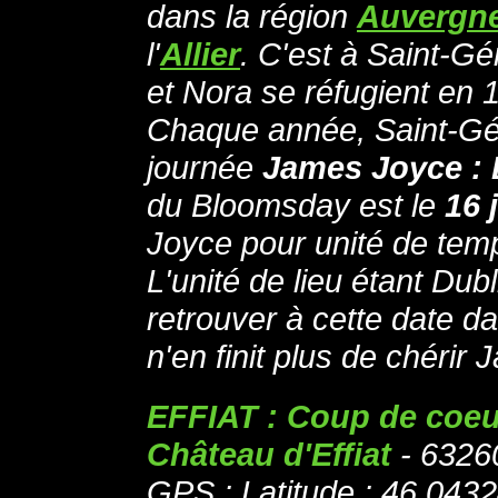
dans la région
Auvergn
l'
Allier
. C'est à Saint-G
et Nora se réfugient en 
Chaque année, Saint-Gé
journée
James Joyce :
du Bloomsday est le
16 
Joyce pour unité de tem
L'unité de lieu étant Dubli
retrouver à cette date da
n'en finit plus de chérir
EFFIAT : Coup de coeur
Château d'Effiat
- 63260
GPS : Latitude : 46.043