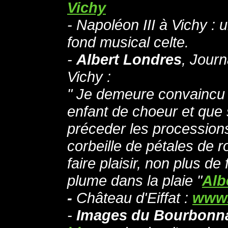
Vichy
- Napoléon III à Vichy :
fond musical celte.
-
Albert Londres
, Journ
Vichy :
" Je demeure convaincu q
enfant de choeur et que 
préceder les procession
corbeille de pétales de r
faire plaisir, non plus de f
plume dans la plaie "
Alb
-
Château d'Eiffat :
www.
-
Images du Bourbonn