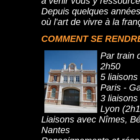
à venir vous y ressource
Depuis quelques années d
où l'art de vivre à la fra
COMMENT SE RENDRE
Par train 
2h50
5 liaison
Paris - G
3 liaison
Lyon (2h1
Liaisons avec Nîmes, Béz
Nantes