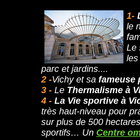
1-
le 
fam
Le 
les
parc et jardins....
2 -
Vichy et sa
fameuse p
3 -
Le
Thermalisme à Vi
4 -
La Vie sportive à Vi
très haut-niveau pour pra
sur plus de 500 hectares
sportifs… Un
Centre om