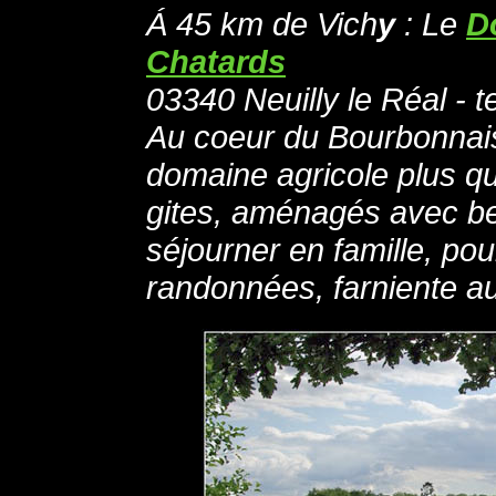
Á 45 km de Vich
y
:
Le
D
Chatards
03340 Neuilly le Réal - 
Au coeur du Bourbonnais
domaine agricole plus q
gites, aménagés avec be
séjourner en famille, pou
randonnées, farniente aut