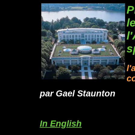
P
l
l
s
l'
c
par Gael Staunton
In English