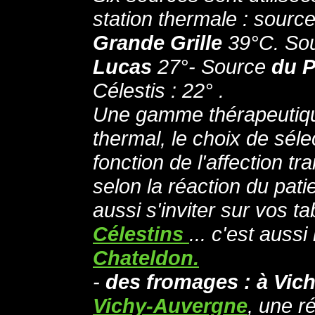
station thermale : sourc
Grande Grille
39°C. So
Lucas
27°- Source
du P
Célestis : 22° .
Une gamme thérapeutiqu
thermal, le choix de séle
fonction de l'affection tr
selon la réaction du pat
aussi s'inviter sur vos ta
Célestins
... c'est aussi
Chateldon.
-
des fromages : à Vic
Vichy-Auvergne
, une r