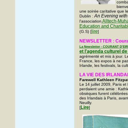
comba
bienve
une soirée caritative que l
An Evening with 
Dublin :
Alltech-Muh
l'association
Education and Charitab
lire
(G.S) [
]
NEWSLETTER : Couran
La Newsletter - COURANT D'EIRE
et l'agenda culturel de 
agrémenté et mis à jour. Le
France, les expos à ne pa
Irlande, les festivals, la cu
LA VIE DES IRLANDAI
Farewell Kathleen Fitzpa
Le 14 juillet 2009, Paris e
perdaient une amie : Kathl
obsèques furent célébrées 
des Irlandais à Paris, avan
Neuilly.
Lire
[
]