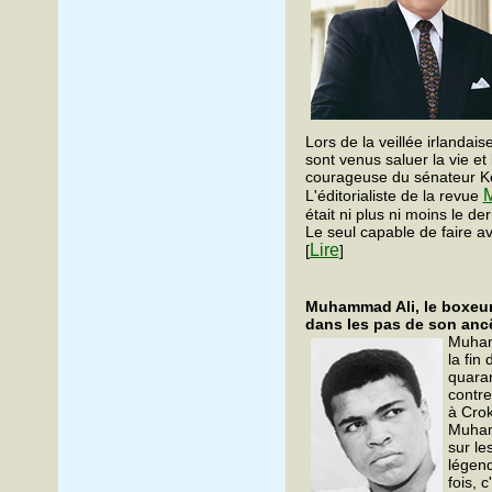
Lors de la veillée irland
sont venus saluer la vie et 
courageuse du sénateur K
M
L'éditorialiste de la revue
était ni plus ni moins le de
Le seul capable de faire a
Lire
[
]
Muhammad Ali, le boxeur 
dans les pas de son ancê
Muham
la fin
quara
contre
à Crok
Muham
sur le
légend
fois, 