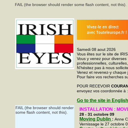
FAIL (the browser should render some flash content, not this).
Samedi 08 aout 2026
Vous êtes sur le site de I
Vous y venez pour diverses r
professionnelles, culturelles,
N'hésitez pas à nous sollicit
Venez et revenez-y chaque j
Pour faire vos recherches s
POUR RECEVOIR
COURANT
envoyez vos coordonnée à 
Go to the site in Englis
FAIL (the browser should render
INSTALLATION : MOV
some flash content, not this).
28 -
31 octobre 09
Moving Dublin
:
Anne Cl
Vernissage le 27 octobre 