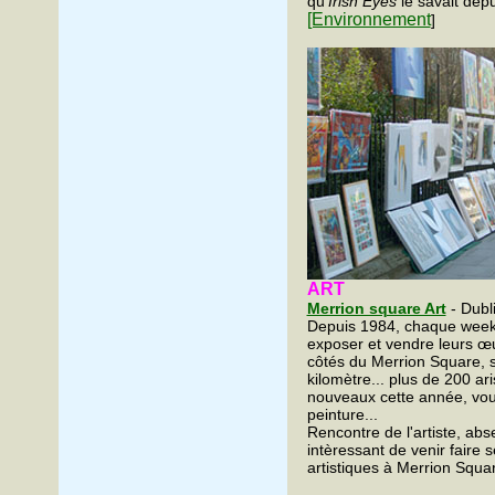
qu'
Irish Eyes
le savait dep
[Environnement
]
ART
Merrion square Art
- Dubl
Depuis 1984, chaque week-
exposer et vendre leurs œuv
côtés du Merrion Square, 
kilomètre... plus de 200 ari
nouveaux cette année, vous
peinture...
Rencontre de l'artiste, abse
intèressant de venir faire
artistiques à Merrion Squa