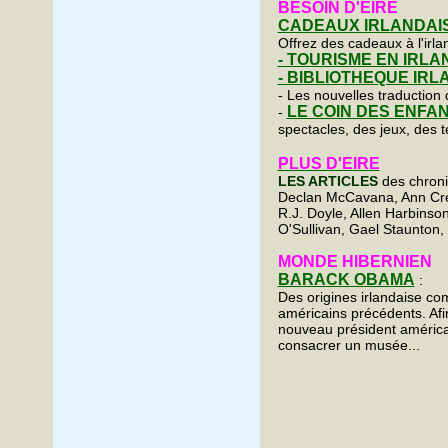
BESOIN D'EIRE
CADEAUX IRLANDAI
Offrez des cadeaux à l'irlan
- TOURISME EN IRLAN
- BIBLIOTHEQUE IRL
- Les nouvelles traduction 
LE COIN DES ENFA
-
spectacles, des jeux, des
PLUS D'EIRE
LES ARTICLES
des chroni
Declan McCavana, Ann Cr
R.J. Doyle, Allen Harbinso
O'Sullivan, Gael Staunton,
MONDE HIBERNIEN
BARACK OBAMA
:
Des origines irlandaise c
américains précédents. Afi
nouveau président américai
consacrer un musée...