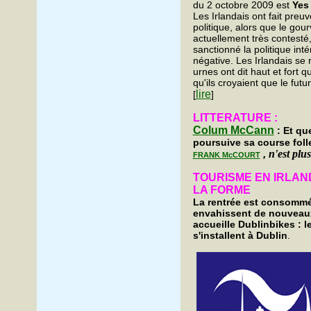
du 2 octobre 2009 est
Yes
Les Irlandais ont fait preu
politique, alors que le go
actuellement très contesté,
sanctionné la politique int
négative. Les Irlandais s
urnes ont dit haut et fort q
qu'ils croyaient que le futu
lire
[
]
LITTERATURE :
Colum McCann
: Et qu
poursuive sa course foll
,
n'est plu
FRANK McCOURT
TOURISME EN IRLAN
LA FORME
La rentrée est consommée
envahissent de nouveaux
accueille Dublinbikes : l
s'installent à Dublin
.