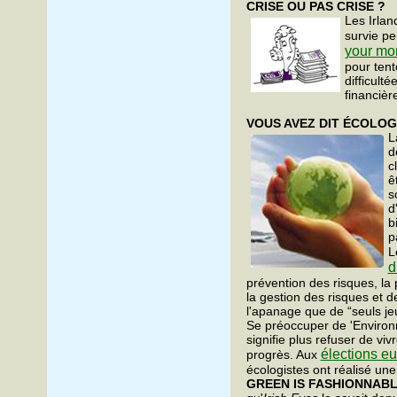
CRISE OU PAS CRISE ?
Les Irlan
survie pe
your mo
pour tent
difficulté
financièr
VOUS AVEZ DIT ÉCOLOG
L
d
c
ê
s
d
b
p
L
d
prévention des risques, la p
la gestion des risques et de
l'apanage que de “seuls je
Se préoccuper de 'Environ
signifie plus refuser de viv
élections e
progrès. Aux
écologistes ont réalisé une
GREEN IS FASHIONNAB