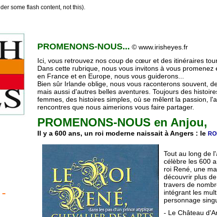
er some flash content, not this).
PROMENONS-NOUS...
© www.irisheyes.fr
Ici, vous retrouvez nos coup de cœur et des itinéraires touri
Dans cette rubrique, nous vous invitons à vous promenez 
en France et en Europe, nous vous guiderons...
Bien sûr Irlande oblige, nous vous raconterons souvent, des
mais aussi d'autres belles aventures. Toujours des histoi
femmes, des histoires simples, où se mêlent la passion, l'am
rencontres que nous aimerions vous faire partager.
PROMENONS-NOUS en Anjou,
Il y a 600 ans, un roi moderne naissait à Angers : le
RO
Tout au long de l
célèbre les 600 
roi René, une man
découvrir plus de
travers de nombr
-
intégrant les mult
personnage singul
- Le Château d'A