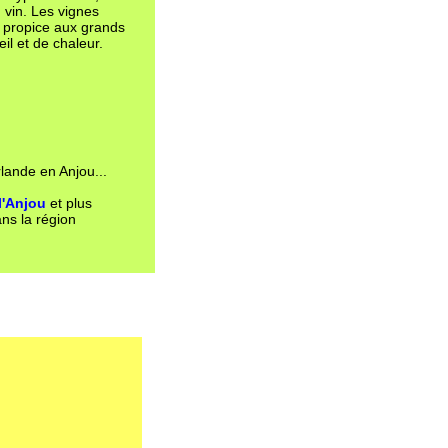
 vin. Les vignes
t propice aux grands
il et de chaleur.
lande en Anjou...
l'Anjou
et plus
ns la région