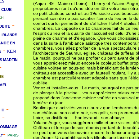
LES
(Anjou- 49 - Maine et Loire) . Thierry et Yolaine Auger
-
propriétaires n'ont qu'une idée en tête votre bien-être
H CLUB
ce petit château construit au 19e siècle avec beauco
SH
prenant soin de ne pas sacrifier l'âme du lieu en le 
confort qui lui permettent de s'afficher Hôtel 4 étoile
-
OBITE
chambres. La capacité de 10 chambres fait de ce lieu
-
l'esprit du lieu et la qualité de l'accueil est celui d'u
IRLANDE
pleine de charme et d'élégance. Que vous choisissiez 
dans la suite à l'ambiance asiatique très contempora
ANDE EN
chambres, vous allez profiter de la vue spectaculaire s
-
KEN
E
l'architecture de Saumur, église, château de tuffeau bl
Le matin, pourquoi ne pas profiter du parc avant de pl
S MARTIN
vous apprécierez mieux encore le copieux buffet pro
-
cuisine voûtée en sous-sol mais bénéficiant de lumière 
château est accessible avec un fauteuil roulant, il y 
HE
chambre est particulièrement adaptée sans que l'élég
oubliée.
AEL
Venez et installez-vous ! Le matin, pourquoi ne pas pr
de plonger à la piscine... vous apprécierez mieux enco
proposé dans l'ancienne cuisine voûtée en sous-sol m
lumière du jour.
-
Boulimique d'activités vous n'aurez que l'embarras du 
III
son château, son cadre noir, ses golfs, ses promena
-
Loire, sa distillerie.... Fontevraud : son abbaye....
S
Yolaine Auger, vous suggérera mille et une visites, d
HOMMAGE
Château et lorsque le soir, ébouis par tant de beauté vo
-
se peut que vous découvriez encore la douceur angev
EY
PARIS
des Auger. Un apéritif sous les tilleuls, une tasse de t