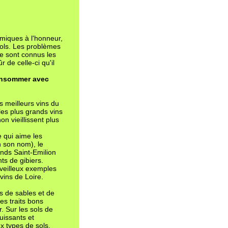
miques à l'honneur,
cools. Les problèmes
e sont connus les
 de celle-ci qu'il
consommer avec
s meilleurs vins du
les plus grands vins
n vieillissent plus
 qui aime les
n son nom), le
nds Saint-Emilion
ts de gibiers.
veilleux exemples
vins de Loire.
ns de sables et de
es traits bons
r. Sur les sols de
uissants et
x types de sols,