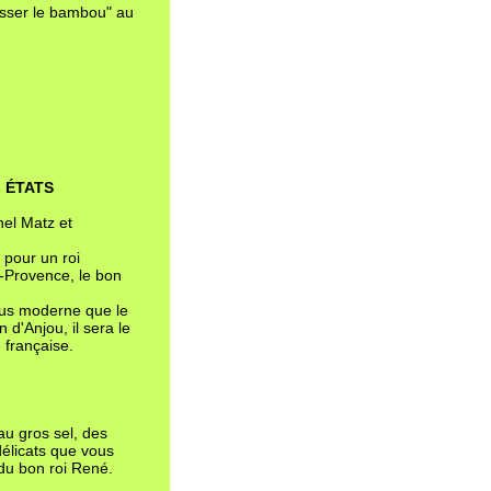
usser le bambou" au
s ÉTATS
hel Matz et
 pour un roi
n-Provence, le bon
plus moderne que le
 d'Anjou, il sera le
 française.
u gros sel, des
délicats que vous
 du bon roi René.