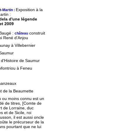
Exposition à la
t-Martin :
artin :
 dela d'une légende
let 2009
 Baugé :
construit
château
oi René d'Anjou
unay à Villebernier
 Saumur
et d'Histoire de Saumur
Montriou à Feneu
hanzeaux
nt de la Beaumette
u ou moins connu est un
rdé de titres, [Comte de
t de Lorraine, duc
 et de Sicile, roi
sson, il est aussi oncle
doûte le précurseur de la
ans pourtant que ne lui