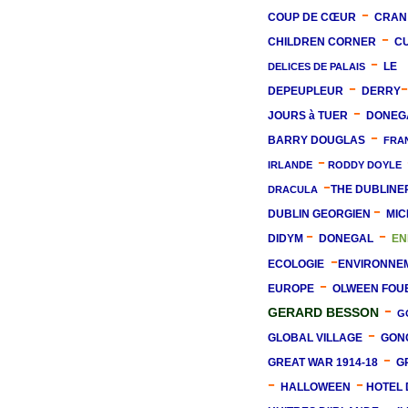
-
COUP DE CŒUR
CRAN
-
CHILDREN CORNER
CU
-
LE
DELICES DE PALAIS
-
-
DEPEUPLEUR
DERRY
-
JOURS à TUER
DONEG
-
BARRY DOUGLAS
FRA
-
IRLANDE
RODDY DOYLE
-
THE DUBLIN
DRACULA
-
DUBLIN GEORGIEN
MIC
-
-
DIDYM
DONEGAL
EN
-
ECOLOGIE
ENVIRONNE
-
EUROPE
OLWEEN FOU
-
GERARD BESSON
G
-
GLOBAL VILLAGE
GON
-
GREAT WAR 1914-18
G
-
-
HALLOWEEN
HOTEL 