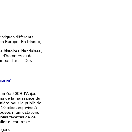
stiques différents...
en Europe. En Irlande,
 histoires irlandaises,
res d'hommes et de
our, l'art.... Des
I RENÉ
'année 2009, l'Anjou
ans de la naissance du
ière pour le public de
 10 sites angevins à
euses manifestations
iples facettes de ce
ier et contrasté.
ngers