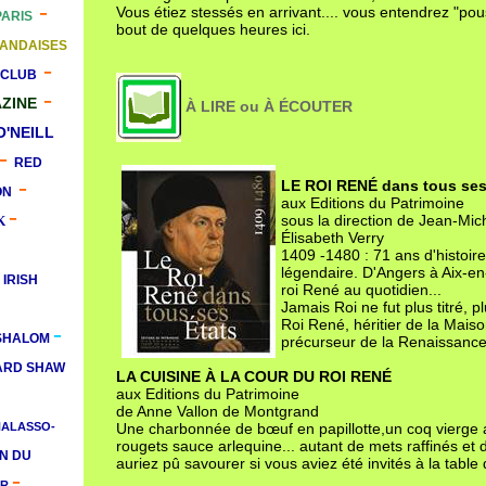
-
Vous étiez stessés en arrivant.... vous entendrez "po
PARIS
bout de quelques heures ici.
LANDAISES
-
 CLUB
-
AZINE
À LIRE ou À ÉCOUTER
O'NEILL
-
RED
-
LE ROI RENÉ dans tous se
ON
aux Editions du Patrimoine
-
sous la direction de Jean-Mic
K
Élisabeth Verry
1409 -1480 : 71 ans d'histoire
légendaire. D'Angers à Aix-e
 IRISH
roi René au quotidien...
Jamais Roi ne fut plus titré, 
Roi René, héritier de la Maison
-
 SHALOM
précurseur de la Renaissance
ARD SHAW
LA CUISINE À LA COUR DU ROI RENÉ
aux Editions du Patrimoine
de Anne Vallon de Montgrand
HALASSO-
Une charbonnée de bœuf en papillotte,un coq vierge a
rougets sauce arlequine... autant de mets raffinés et 
N DU
auriez pû savourer si vous aviez été invités à la table
-
ER