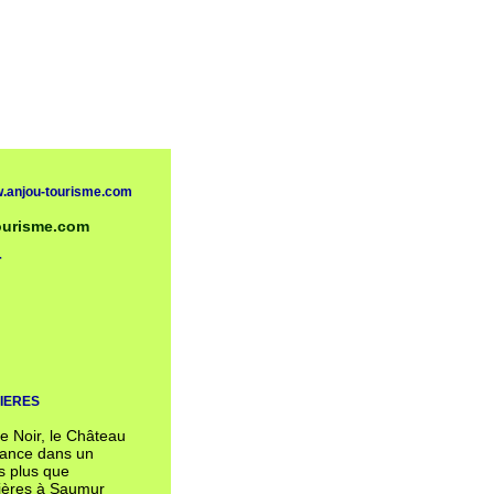
.anjou-tourisme.com
ourisme.com
r
IERES
re Noir, le Château
biance dans un
s plus que
rières à Saumur