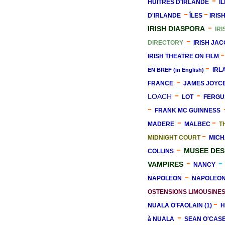
-
HUITRES D'IRLANDE
I
-
-
D'IRLANDE
ÎLES
IRIS
-
IRISH DIASPORA
IRI
-
DIRECTORY
IRISH JAC
IRISH THEATRE ON FILM
-
IRL
EN BREF (in English)
-
FRANCE
JAMES JOYC
-
-
LOACH
LOT
FERGU
-
FRANK MC GUINNESS
-
-
MADERE
MALBEC
T
-
MIDNIGHT COURT
MICH
-
MUS
E
E DES
COLLINS
-
-
VAMPIRES
NANCY
-
NAPOLEON
NAPOLEON 
OSTENSIONS LIMOUSINE
-
NUALA O'FAOLAIN (1)
-
à NUALA
SEAN O'CAS