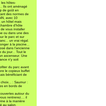
, les hôtes-
... Ils ont aménagé
up de goût en
dotant des normes de
s NN, avec 10
, un hôtel mais
ne chambre d'hôte
de vous installer
ine ou dans une des
ur le parc et sur
anc... un vrai régal.
onger à la piscine...
posé dans l'ancienne
du jour... Tout le
a un ascenseur. Une
ance n'y soit
ofiter du parc avant
re le copieux buffet
ais bénéficiant de
choix... : Saumur :
des en bords de
écouvertes autour du
us rentrerez.... il
ine à la manière
hé au salon.