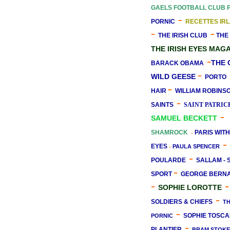
GAELS FOOTBALL CLUB 
-
PORNIC
RECETTES IR
-
-
THE IRISH CLUB
THE
THE IRISH EYES MAG
-
THE 
BARACK OBAMA
-
WILD GEESE
PORTO
-
HAIR
WILLIAM ROBINS
-
SAINTS
SAINT PATRIC
-
SAMUEL BECKETT
SHAMROCK
-
PARIS WITH
-
EYES
-
PAULA SPENCER
-
POULARDE
SALLAM -
-
SPORT
GEORGE BERN
-
-
SOPHIE LOROTTE
-
SOLDIERS & CHIEFS
T
-
SOPHIE TOSCA
PORNIC
-
PLANTIER
BRAM STOK