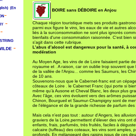
glish)
(En
BOIRE sans DÉBOIRE en Anjou
-
ON
-
Chaque région touristique mets ses produits gastrono
HY
parmi eux figure le vins, les eaux de vie et autres al
-
liés à la surconsommation ne sont plus ignorés comm
bienfaits d'une consommation raisonnée. C'est bien sûr
STRING
s'agit dans cette rubrique.
-
L’abus d’alcool est dangereux pour la santé, à 
WILDE
modération
Au Moyen Age, les vins de de Loire faisaient partie de
royaume et . A raison, car on oublie trop souvent que 
de la vallée de l'Anjou... comme les Saumurs, les Chino
de 10 ans.
Souvenons-nous que le Cabernet-franc est un cépage
côteaux de Loire . le Cabernet Franc (qui porte si bie
même qu’à Ausone et Cheval Blanc, les deux plus gra
Avec l’âge, ces vins évoluent vers des arômes puissan
Chinon, Bourgueil et Saumur-Champigny sont de mer
de l'élégance et de la grande richesse de parfum des 
Mais cela n'est pas tout : autour d'Angers
, les alluvio
graviers de la Loire,permettent d'élever des vins ont d
enfants, frais, parfumés, très fruités, faciles à déguste
calcaire (tuffeau) des coteaux, les vins sont amples, p
profonds. En mélangeant des raisins issus de ces deu