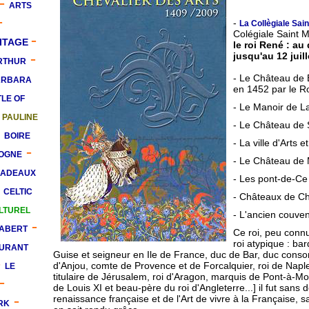
-
ARTS
-
-
La Collègiale Sain
Colégiale Saint M
-
ITAGE
le roi René : au
-
jusqu'au 12 juil
RTHUR
- Le Château de
ARBARA
en 1452 par le R
LE OF
- Le Manoir de La
-
PAULINE
- Le Château de
-
BOIRE
- La ville d'Arts 
-
OGNE
- Le Château de 
ADEAUX
- Les pont-de-Ce
-
CELTIC
- Châteaux de C
LTUREL
- L'ancien couve
-
HABERT
Ce roi, peu conn
roi atypique : ba
URANT
Guise et seigneur en Ile de France, duc de Bar, duc consor
-
d'Anjou, comte de Provence et de Forcalquier, roi de Naples
LE
titulaire de Jérusalem, roi d'Aragon, marquis de Pont-à-Mou
-
de Louis XI et beau-père du roi d'Angleterre...] il fut sans 
-
renaissance française et de l'Art de vivre à la Française, s
RK