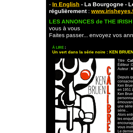
-
In English
- La Bourgogne - L
régulièrement
:
www.irisheyes.
LES ANNONCES de THE IRISH
vous à vous
Faites passer...
envoyez vos ann
Á LIRE
:
Un vert dans la série noire : KEN BRUE
Titre :
Cal
Éditeur :
Auteur :
K
Depuis q
consacrer
Ken Bruen
en 1951 
Ken Bruen 
personnag
émouvant 
une séri
série...
Alors entr
les enquê
encourage
vous invit
Le dernie