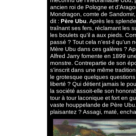
méconnu de l’inébranlable Ubu,
ancien roi de Pologne et d’Arag
Mondragon, comte de Sandomir,
dit :
Père Ubu
. Après les splende
traînant ses fers, réclamant les
les boulets qu’il a aux pieds. Cor
passé ? Tout cela n’est-il qu’un 
Mère Ubu dans ces galères ? Apr
Alfred Jarry fomente en 1899 une
monstre. Contrepartie de son épo
s’inscrit dans une même tradition
le grotesque quelques questions f
liberté ? Qui détient jamais le po
la société assoit-elle son honor
tour à tour laconique et fort en g
vaste houppelande de Père Ubu.
plaisantez ? Assagi, maté, ench