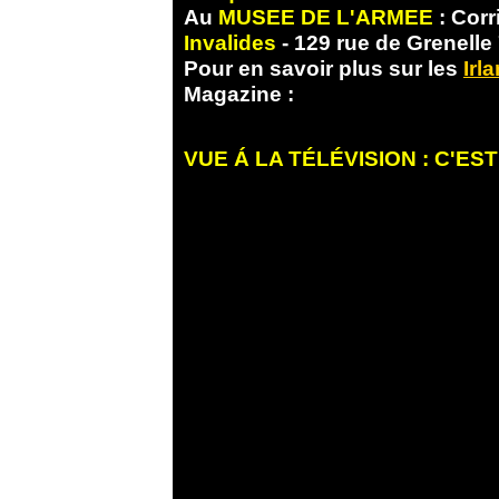
Au
MUSEE DE L'ARMEE
: Corr
Invalides
- 1
29 rue de Grenelle
Pour en savoir plus sur les
Irl
Magazine
:
VUE Á LA TÉLÉVISION : C'EST