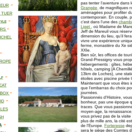
-
pas tenter l'aventure dans 
LEUR
Grangée,
de magnifiques rou
aménagées pour profiter du
 TUER
contemporain. En couple, p
-
c'est dans l'une des
chamb
YLE
Liget
, où Madame de Mareu
-
ERS
Jeff de Mareuil vous réserv
dimension du lieu, qu'il fer
ICHEL
vivre une expérience uniq
ferme, monastère du Xe siè
XXIe.
-
Bien sûr, les offices de to
Grand-Pressigny vous prop
ROPE
hébergements : gîtes, hébe
hôtels, camping [A Chemillé
13km de Loches), une stati
-
LF
étoiles avec piscine privée 
Maintenant que vous êtes in
EAT
que l'embarras du choix po
-
journées.
 BOX
Passionnés d'Histoire, vou
-
DD
bonheur, pas une époque qui
traces. Que vous passionne 
ILES
moyen-age, la renaissance, 
vous privez pas de la visite 
SH
plus de mille ans, la cité es
-
A
de l'Europe.
Forteresse
depu
sera le siège des Comtes d