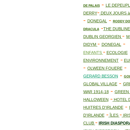
-
LE DEPEUP
DE PALAIS
-
DERRY
DEUX JOURS à
-
-
DONEGAL
RODDY DO
-
THE DUBLIN
DRACULA
-
DUBLIN GEORGIEN
M
-
-
DIDYM
DONEGAL
-
ENFANTS
ECOLOGIE
-
ENVIRONNEMENT
EU
-
-
OLWEEN FOUERE
-
GERARD BESSON
GO
-
GLOBAL VILLAGE
GR
-
WAR 1914-18
GREEN
-
HALLOWEEN
HOTEL 
-
HUITRES D'IRLANDE
-
-
D'IRLANDE
ÎLES
IRI
-
CLUB
IRISH DIASPOR