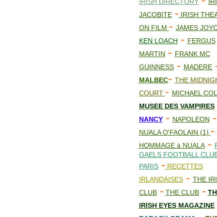
-
IRISH DIRECTORY
IR
-
JACOBITE
IRISH THE
-
ON FILM
JAMES JOY
-
KEN LOACH
FERGUS
-
MARTIN
FRANK MC
-
GUINNESS
MADERE
-
MALBEC
THE MIDNIG
-
COURT
MICHAEL COL
MUS
E
E DES VAMPIRES
-
-
NANCY
NAPOLEON
-
NUALA O'FAOLAIN (1)
-
HOMMAGE à NUALA
GAELS FOOTBALL CLU
-
PARIS
RECETTES
-
IRLANDAISES
THE IR
-
-
CLUB
THE CLUB
TH
IRISH EYES MAGAZINE