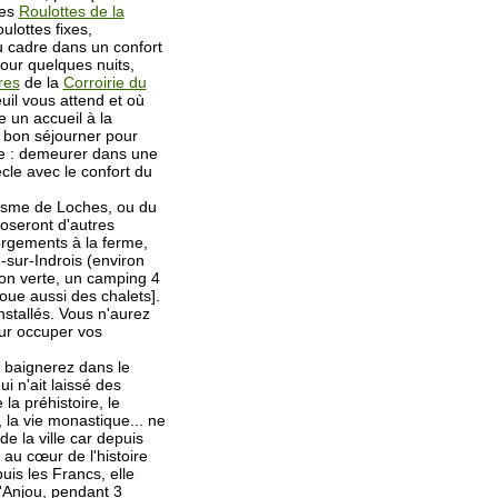
les
Roulottes de la
lottes fixes,
 cadre dans un confort
our quelques nuits,
res
de la
Corroirie du
il vous attend et où
e un accueil à la
a bon séjourner pour
ue : demeurer dans une
cle avec le confort du
urisme de Loches, ou du
oseront d'autres
rgements à la ferme,
-sur-Indrois (environ
on verte, un camping 4
loue aussi des chalets].
stallés. Vous n'aurez
ur occuper vos
s baignerez dans le
 n'ait laissé des
la préhistoire, le
la vie monastique... ne
de la ville car depuis
t au cœur de l'histoire
is les Francs, elle
'Anjou, pendant 3