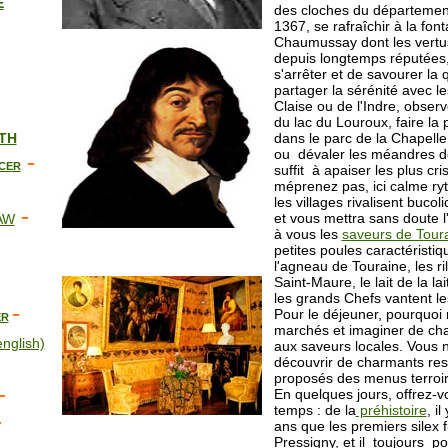
E
des cloches du département,
1367, se rafraîchir à la fon
Chaumussay dont les vertus
depuis longtemps réputées,
s'arrêter et de savourer la
partager la sérénité avec le
Claise ou de l'Indre, obser
du lac du Louroux, faire la
ITH
dans le parc de la Chapelle
ou dévaler les méandres d
-
CER
suffit à apaiser les plus cr
méprenez pas, ici calme r
les villages rivalisent bucol
-
et vous mettra sans doute l
AW
à vous les
saveurs de Tour
petites poules caractéristi
l'agneau de Touraine, les ri
Saint-Maure, le lait de la la
les grands Chefs vantent les
-
Pour le déjeuner, pourquoi 
ER
marchés et imaginer de ch
english)
aux saveurs locales. Vous 
découvrir de charmants res
proposés des menus terroir
-
En quelques jours, offrez-
temps : de la
préhistoire
, i
-
ans que les premiers silex f
Pressigny, et il toujours p