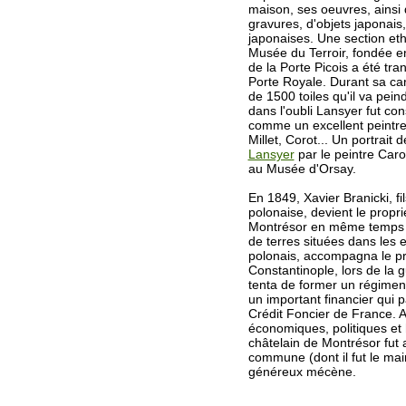
maison, ses oeuvres, ainsi 
gravures, d'objets japonais
japonaises. Une section et
Musée du Terroir, fondée e
de la Porte Picois a été tr
Porte Royale. Durant sa cariè
de 1500 toiles qu'il va pein
dans l'oubli Lansyer fut co
comme un excellent peintr
Millet, Corot... Un portrait 
Lansyer
par le peintre Car
au Musée d'Orsay.
En 1849, Xavier Branicki, fil
polonaise, devient le propr
Montrésor en même temps 
de terres situées dans les 
polonais, accompagna le p
Constantinople, lors de la 
tenta de former un régiment 
un important financier qui p
Crédit Foncier de France. 
économiques, politiques et 
châtelain de Montrésor fut a
commune (dont il fut le ma
généreux mécène.