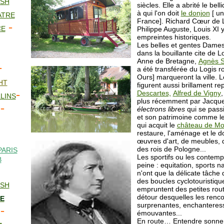
ISH
siècles. Elle a abrité le be
à qui l'on doit
le donjon
[ un
ATRE
France]. Richard Cœur de L
-
CE
Philippe Auguste, Louis XI y
empreintes historiques.
Les belles et gentes Dame
dans la bouillante cite de 
Anne de Bretagne,
Agnès S
-
a été transférée du Logis ro
Ours] marqueront la ville. Le
HT
figurent aussi brillament r
-
Descartes,
Alfred de Vigny
LINS
plus récemment par Jacques
-
électrons libres
qui se passi
et son patrimoine comme l
qui acquit le
château de Mo
restaure, l'aménage et le 
œuvres d'art, de meubles, d
des rois de Pologne...
PARIS
Les sportifs ou les contemp
B
peine : equitation, sports nau
n'ont que la délicate tâche 
des boucles cyclotouristiqu
ISH
empruntent des petites rou
détour desquelles les rencon
E
surprenantes, enchanteres
-
émouvantes...
En route… Entendre sonner