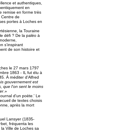
llence et authentiques,
thentiquement en
ne remise en forme très
 Centre de
 ses portes à Loches en
rtésienne, la Touraine
le défi ? De la paléo à
 moderne,
n s’inspirant
nt de son histoire et
oches le 27 mars 1797
bre 1863 - IL fut élu à
5. À méditer d'Alfred
is gouvernement est
, que l'on sent le moins
er
.»
 Journal d'un poète.' Le
ecueil de textes choisis
onne, après la mort
el Lansyer (1835-
rbet, fréquenta les
 la Ville de Loches sa