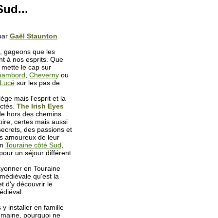
ud...
par
Gaël Staunton
e, gageons que les
nt à nos esprits. Que
 mette le cap sur
hambord
,
Cheverny
ou
 Lucé
sur les pas de
lège mais l'esprit et la
ectés.
The Irish Eyes
de hors des chemins
oire, certes mais aussi
ecrets, des passions et
 amoureux de leur
en
Touraine côté Sud
,
ur un séjour différent
yonner en Touraine
 médiévale qu'est la
t d'y découvrir le
édiéval.
y installer en famille
emaine, pourquoi ne