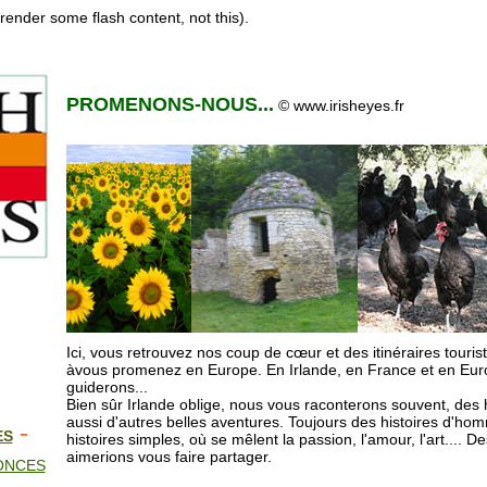
render some flash content, not this).
PROMENONS-NOUS...
© www.irisheyes.fr
Ici, vous retrouvez nos coup de cœur et des itinéraires touristi
àvous promenez en Europe. En Irlande, en France et en Eur
guiderons...
Bien sûr Irlande oblige, nous vous raconterons souvent, des h
aussi d'autres belles aventures. Toujours des histoires d'h
-
ES
histoires simples, où se mêlent la passion, l'amour, l'art.... 
aimerions vous faire partager.
ONCES