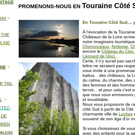
ITAGE
Touraine Côté S
PROMENONS-NOUS EN
-
RAY
En Touraine Côté Sud....
À l'évocation de la Tourain
 THE
Châteaux de la Loire arrive
notre imaginaire touristique
LINE
Chenonceaux
,
Amboise
,
C
encore le
Château du Clos
Léonard de Vinci
...
Certe, il n'y aurait pas sacri
-
lettre ne seraient pas resp
NE
vous invite à une promena
battus... des châteaux, la L
du calme, du charme, des s
R TAIL
des femmes et des hommes
terroir... et pour cela c'est 
que nous vous emmenons po
-
et inoubliable.
L
Nous vous proposons de ra
TEZ-
côté Sud à partir de la Cité
charmante ville de
Loches
e
 DE
souvenir de son âge d'or m
DREN
Si vous choississez de vous 
DELICES
avec des enfants pour la s