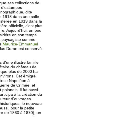
que ses collections de
, d'estampes
hnographique, dite
n 1913 dans une salle
ansférée en 1919 dans la
re officielle, c'est plus
dre. Aujourd'hui, un peu
nsidéré en son temps
e paysagiste comme
de
Maurice-Emmanuel
olus Duran est conservé
s d'une illustre famille
iétaire du château de
que plus de 2000 ha
environs. Cet émigré
rince Napoléon à
guerre de Crimée, et
polonais. Il fut aussi
articipa à la création du
Auteur d'ouvrages
historiques, le nouveau
ussi, pour la petite
ire de 1860 à 1870), un