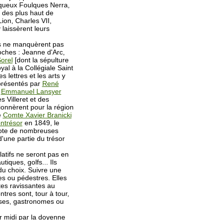
lliqueux Foulques Nerra,
 des plus haut de
ion, Charles VII,
 laissèrent leurs
s ne manquèrent pas
Loches : Jeanne d'Arc,
orel
[dont la sépulture
yal à la Collégiale Saint
s lettres et les arts y
eprésentés par
René
,
Emmanuel Lansyer
 Villeret et des
onnèrent pour la région
e
Comte Xavier Branicki
ntrésor
en 1849, le
dote de nombreuses
'une partie du trésor
latifs ne seront pas en
tiques, golfs... Ils
du choix. Suivre une
es ou pédestres. Elles
tes ravissantes au
tres sont, tour à tour,
ses, gastronomes ou
 midi par la doyenne