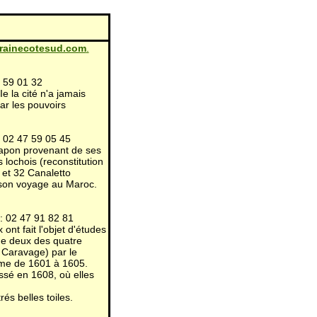
rainecotesud.com
.
7 59 01 32
e la cité n'a jamais
ar les pouvoirs
: 02 47 59 05 45
 Japon provenant de ses
 lochois (reconstitution
e et 32 Canaletto
 son voyage au Maroc.
 02 47 91 82 81
ont fait l'objet d'études
t de deux des quatre
 Caravage) par le
ome de 1601 à 1605.
essé en 1608, où elles
és belles toiles.