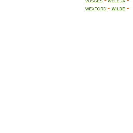
-
-
VOSGES
WELEDA
-
-
WEXFORD
WILDE