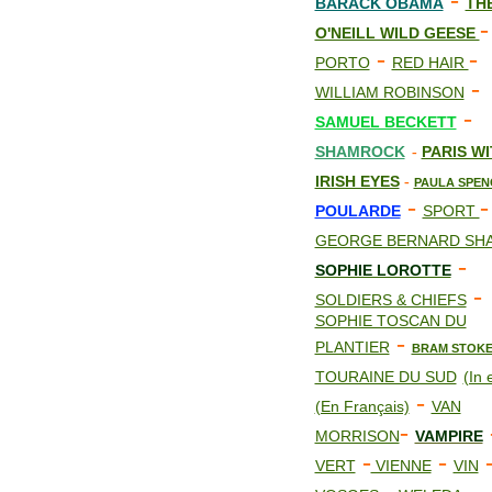
-
BARACK OBAMA
TH
-
O'NEILL WILD GEESE
-
-
PORTO
RED HAIR
-
WILLIAM ROBINSON
-
SAMUEL BECKETT
SHAMROCK
PARIS W
-
IRISH EYES
-
PAULA SPEN
-
-
POULARDE
SPORT
GEORGE BERNARD SH
-
SOPHIE LOROTTE
-
SOLDIERS & CHIEFS
SOPHIE TOSCAN DU
-
PLANTIER
BRAM STOK
TOURAINE DU SUD
(In 
-
(En Français)
VAN
-
MORRISON
VAMPIRE
-
-
VERT
VIENNE
VIN