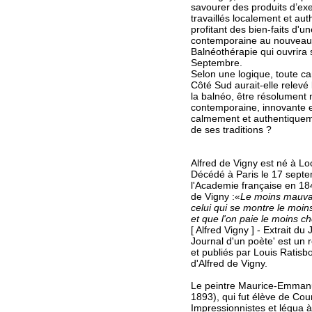
savourer des produits d’exe
travaillés localement et au
profitant des bien-faits d'u
contemporaine au nouveau
Balnéothérapie qui ouvrira
Septembre.
Selon une logique, toute ca
Côté Sud aurait-elle relevé 
la balnéo, être résolument
contemporaine, innovante e
calmement et authentiqueme
de ses traditions ?
Alfred de Vigny est né à L
Décédé à Paris le 17 septem
l'Academie française en 184
de Vigny :«
Le moins mauva
celui qui se montre le moins
et que l'on paie le moins ch
[ Alfred Vigny ] - Extrait du
Journal d'un poète' est un r
et publiés par Louis Ratisb
d'Alfred de Vigny.
Le peintre Maurice-Emmanu
1893), qui fut élève de Cou
Impressionnistes et légua à