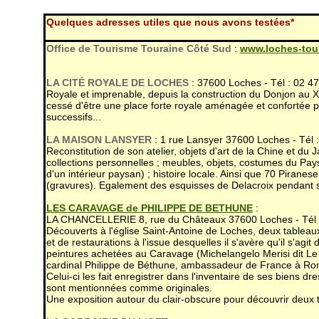
Quelques adresses utiles que nous avons testées*
Office de Tourisme Touraine Côté Sud
:
www.loches-tou
LA CIT
É
ROYALE DE LOCHES
: 37600 Loches - Tél : 02 4
Royale et imprenable, depuis la construction du Donjon au XI
cessé d'être une place forte royale aménagée et confortée p
successifs...
LA MAISON LANSYER
: 1 rue Lansyer 37600 Loches - Tél 
Reconstitution de son atelier, objets d'art de la Chine et du
collections personnelles ; meubles, objets, costumes du Pays
d'un intérieur paysan) ; histoire locale. Ainsi que 70 Piranes
(gravures). Egalement des esquisses de Delacroix pendant
LES CARAVAGE de PHILIPPE DE BETHUNE
:
LA CHANCELLERIE 8, rue du Châteaux 37600 Loches - Tél :
Découverts à l'église Saint-Antoine de Loches, deux tableaux 
et de restaurations à l'issue desquelles il s'avère qu'il s'agi
peintures achetées au Caravage (Michelangelo Merisi dit Le
cardinal Philippe de Béthune, ambassadeur de France à R
Celui-ci les fait enregistrer dans l'inventaire de ses biens dr
sont mentionnées comme originales.
Une exposition autour du clair-obscure pour découvrir deux tr