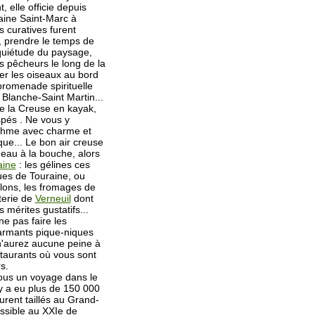
 elle officie depuis
taine Saint-Marc à
 curatives furent
 prendre le temps de
 quiétude du paysage,
s pêcheurs le long de la
ver les oiseaux au bord
 promenade spirituelle
 Blanche-Saint Martin...
e la Creuse en kayak,
ispés . Ne vous y
ythme avec charme et
ique... Le bon air creuse
'eau à la bouche, alors
aine
: les gélines ces
ques de Touraine, ou
llons, les fromages de
iterie de
Verneuil
dont
 mérites gustatifs...
ne pas faire les
armants pique-niques
n'aurez aucune peine à
taurants où vous sont
s.
vous un voyage dans le
l y a eu plus de 150 000
urent taillés au Grand-
ossible au XXIe de