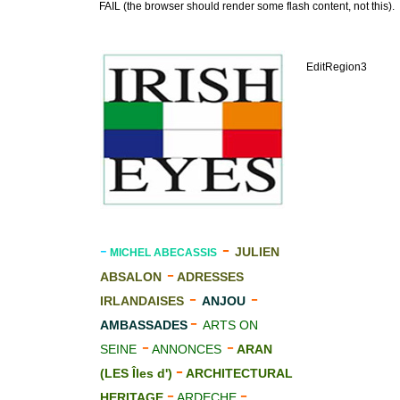
FAIL (the browser should render some flash content, not this).
EditRegion3
-
-
JULIEN
MICHEL ABECASSIS
-
ABSALON
ADRESSES
-
-
IRLANDAISES
ANJOU
-
AMBASSADES
ARTS ON
-
-
SEINE
ANNONCES
ARAN
-
(LES Îles d')
ARCHITECTURAL
-
-
HERITAGE
ARDECHE