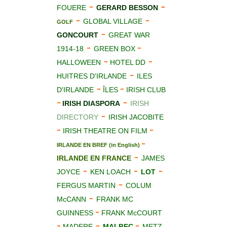
-
-
FOUERE
GERARD BESSON
-
-
GLOBAL VILLAGE
GOLF
-
GONCOURT
GREAT WAR
-
-
1914-18
GREEN BOX
-
-
HALLOWEEN
HOTEL DD
-
HUITRES D'IRLANDE
ILES
-
-
D'IRLANDE
ÎLES
IRISH CLUB
-
-
IRISH DIASPORA
IRISH
-
DIRECTORY
IRISH JACOBITE
-
-
IRISH THEATRE ON FILM
-
IRLANDE EN BREF (in English)
-
IRLANDE EN FRANCE
JAMES
-
-
-
JOYCE
KEN LOACH
LOT
-
FERGUS MARTIN
COLUM
-
McCANN
FRANK MC
-
GUINNESS
FRANK McCOURT
-
-
-
MADERE
MALBEC
METZ