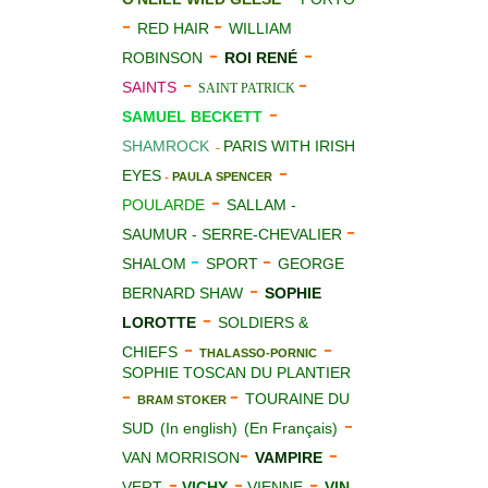
-
-
RED HAIR
WILLIAM
-
-
ROBINSON
ROI RENÉ
-
-
SAINTS
SAINT PATRICK
-
SAMUEL BECKETT
SHAMROCK
PARIS WITH IRISH
-
-
EYES
-
PAULA SPENCER
-
POULARDE
SALLAM -
-
SAUMUR - SERRE-CHEVALIER
-
-
SHALOM
SPORT
GEORGE
-
BERNARD SHAW
SOPHIE
-
LOROTTE
SOLDIERS &
-
-
CHIEFS
THALASSO-PORNIC
SOPHIE TOSCAN DU PLANTIER
-
-
TOURAINE DU
BRAM STOKER
-
SUD
(In english)
(En Français)
-
-
VAN MORRISON
VAMPIRE
-
-
-
VERT
VICHY
VIENNE
VIN