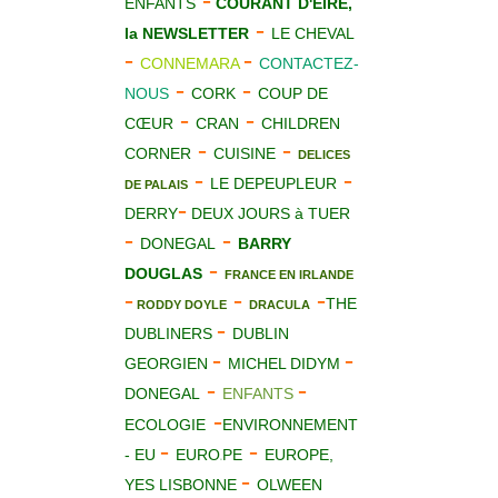
-
ENFANTS
COURANT D'EIRE,
-
la NEWSLETTER
LE CHEVAL
-
-
CONNEMARA
CONTACTEZ-
-
-
NOUS
CORK
COUP DE
-
-
CŒUR
CRAN
CHILDREN
-
-
CORNER
CUISINE
DELICES
-
-
LE DEPEUPLEUR
DE PALAIS
-
DERRY
DEUX JOURS à TUER
-
-
DONEGAL
BARRY
-
DOUGLAS
FRANCE EN IRLANDE
-
-
-
THE
RODDY DOYLE
DRACULA
-
DUBLINERS
DUBLIN
-
-
GEORGIEN
MICHEL DIDYM
-
-
DONEGAL
ENFANTS
-
ECOLOGIE
ENVIRONNEMENT
-
-
-
EU
EURO
PE
EUROPE,
O
-
YES LISBONNE
OLWEEN