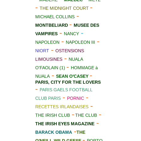
-
-
THE MIDNIGHT COURT
-
MICHAEL COLLINS
-
MONTBELIARD
MUS
E
E DES
-
-
VAMPIRES
NANCY
-
-
NAPOLEON
NAPOLEON III
-
NIORT
OSTENSIONS
-
LIMOUSINES
NUALA
-
O'FAOLAIN (1)
HOMMAGE à
-
-
NUALA
SEAN O'CASEY
PARIS, CITY FOR THE LOVERS
-
PARIS GAELS FOOTBALL
-
-
CLUB PARIS
PORNIC
-
RECETTES IRLANDAISES
-
-
THE IRISH CLUB
THE CLUB
-
THE IRISH EYES MAGAZINE
-
BARACK OBAMA
THE
-
O'NEILL WILD GEESE
PORTO